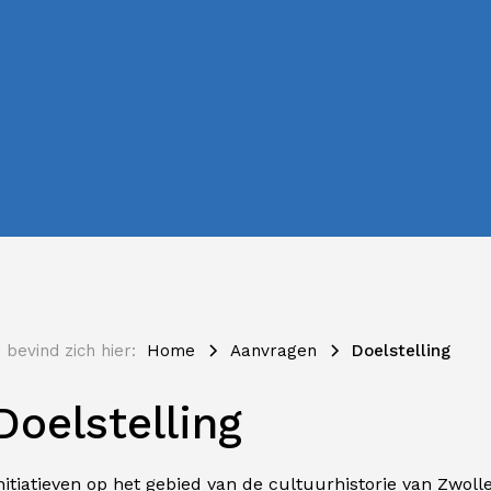
 bevind zich hier:
Home
Aanvragen
Doelstelling
Doelstelling
nitiatieven op het gebied van de cultuurhistorie van Zwol